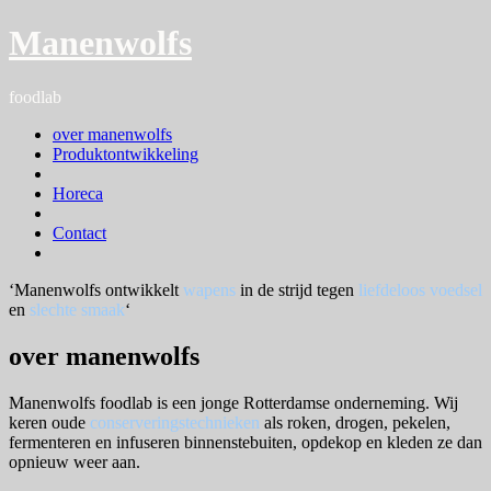
Naar
Manenwolfs
de
inhoud
springen
foodlab
over manenwolfs
Produktontwikkeling
Horeca
Contact
More
‘Manenwolfs ontwikkelt
wapens
in de strijd tegen
liefdeloos voedsel
en
slechte smaak
‘
over manenwolfs
Manenwolfs foodlab is een jonge Rotterdamse onderneming. Wij
keren oude
conserveringstechnieken
als roken, drogen, pekelen,
fermenteren en infuseren binnenstebuiten, opdekop en kleden ze dan
opnieuw weer aan.