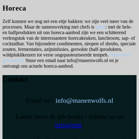
Horeca
Zelf kunnen we nog net een eitje bakken: we zijn veel meer van de
processen. Maar de samenwerking met chefs is
goud
: met de hele-
en halfprodukten uit ons horeca-aanbod zijn we een schitterend
verlengstuk van de interessantere horecakeuken, lunchroom, sap- of
cocktailbar. Van bijzondere condimenten, siropen of shrubs, speciale
zouten, fermentaties, azijninfusies, gerookte (half-)produkten,
wildpluklikeuren tot verse ongepasteuriseerde tempeh.
Benieuwd
geworden?
Stuur een email naar info@manenwolfs.nl en je
ontvangt ons actuele horeca-aanbod.
Contact
Email us :
info@manenwolfs.nl
Latest news & lab peeks : follow us on
instagram
!