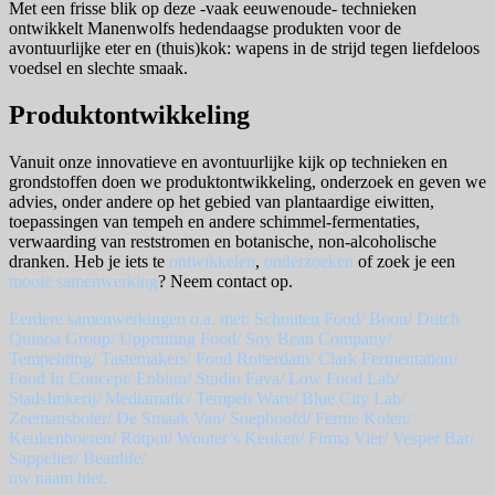
Met een frisse blik op deze -vaak eeuwenoude- technieken
ontwikkelt Manenwolfs hedendaagse produkten voor de
avontuurlijke eter en (thuis)kok: wapens in de strijd tegen liefdeloos
voedsel en slechte smaak.
Produktontwikkeling
Vanuit onze innovatieve en avontuurlijke kijk op technieken en
grondstoffen doen we produktontwikkeling, onderzoek en geven we
advies, onder andere op het gebied van plantaardige eiwitten,
toepassingen van tempeh en andere schimmel-fermentaties,
verwaarding van reststromen en botanische, non-alcoholische
dranken. Heb je iets te
ontwikkelen
,
onderzoeken
of zoek je een
mooie samenwerking
? Neem contact op.
Eerdere samenwerkingen o.a. met: Schouten Food/ Boon/ Dutch
Quinoa Group/ Upprinting Food/ Soy Bean Company/
Tempehting/ Tastemakers/ Fond Rotterdam/ Clark Fermentation/
Food In Concept/ Enbiun/ Studio Fava/ Low Food Lab/
StadsImkerij/ Mediamatic/ Tempeh Ware/ Blue City Lab/
Zeemansboter/ De Smaak Van/ Soephoofd/ Ferme Kolen/
Keukenboeren/ Rotpot/ Wouter’s Keuken/ Firma Vier/ Vesper Bar/
Sappelier/ Beanlife/
uw naam hier.